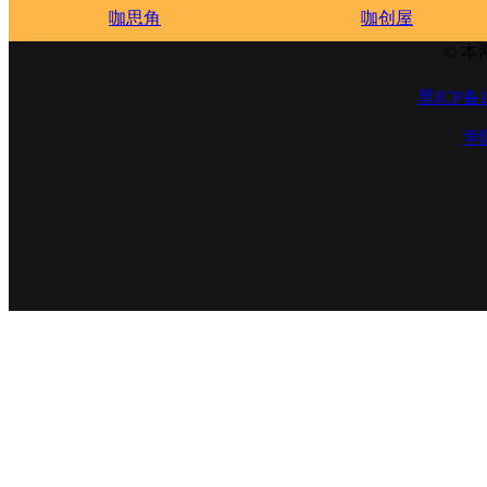
咖思角
咖创屋
© 本
黑ICP备1
学院