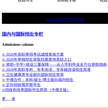
校园写生
动画教学楼
校园
★
2026年统招高职招生简章。
★
中俄
国内与国际招生专栏
Admissions column
⊙ 2026年高职单招考试成绩复核方案
⊙ 2026年单独招生录取结果查询系统入口
⊙ 资助+升学+就业三重保障——从入学到毕业全方位资助指南
⊙ 2026年高职专科、专本连读、专本硕连读招生简章
⊙ 卫生健康类专业面向国际招生简章
⊙ 中俄合作：本科/硕士/博士面向国内招生
⊙ 定向招收俄罗斯学生
⊙招收和培养国际学生简章（中俄文版）
更 多