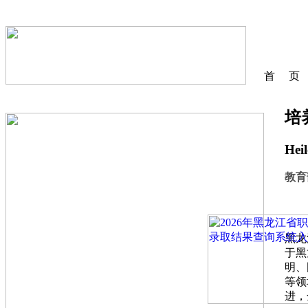
首 页
培
Heil
教育
黑龙
于黑
明、
等领
进，