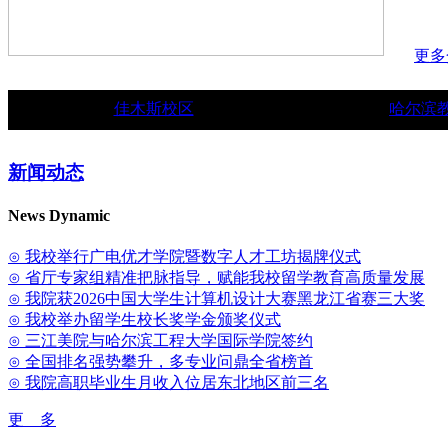
更多
佳木斯校区
哈尔滨
新闻动态
News Dynamic
⊙ 我校举行广电优才学院暨数字人才工坊揭牌仪式
⊙ 省厅专家组精准把脉指导，赋能我校留学教育高质量发展
⊙ 我院获2026中国大学生计算机设计大赛黑龙江省赛三大奖
⊙ 我校举办留学生校长奖学金颁奖仪式
⊙ 三江美院与哈尔滨工程大学国际学院签约
⊙ 全国排名强势攀升，多专业问鼎全省榜首
⊙ 我院高职毕业生月收入位居东北地区前三名
更 多