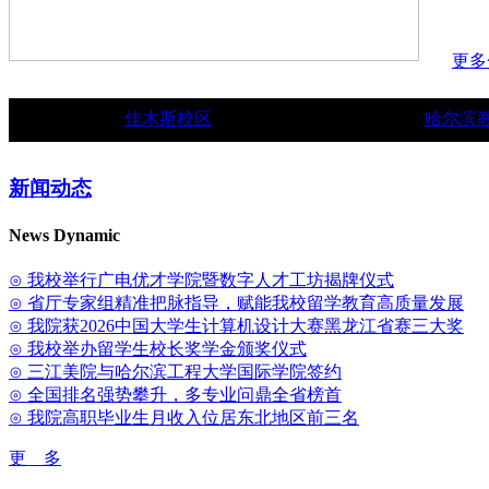
更多
佳木斯校区
哈尔滨
新闻动态
News Dynamic
⊙ 我校举行广电优才学院暨数字人才工坊揭牌仪式
⊙ 省厅专家组精准把脉指导，赋能我校留学教育高质量发展
⊙ 我院获2026中国大学生计算机设计大赛黑龙江省赛三大奖
⊙ 我校举办留学生校长奖学金颁奖仪式
⊙ 三江美院与哈尔滨工程大学国际学院签约
⊙ 全国排名强势攀升，多专业问鼎全省榜首
⊙ 我院高职毕业生月收入位居东北地区前三名
更 多