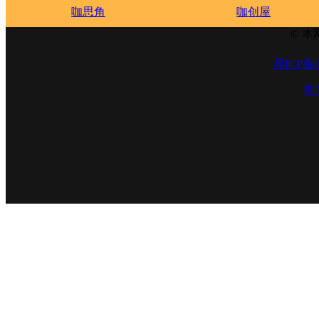
咖思角
咖创屋
© 本
黑ICP备1
学院