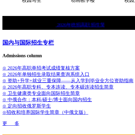
校园写生
动画教学楼
校园景
★
2026年统招高职招生简章。
★
中俄
国内与国际招生专栏
Admissions column
⊙ 2026年高职单招考试成绩复核方案
⊙ 2026年单独招生录取结果查询系统入口
⊙ 资助+升学+就业三重保障——从入学到毕业全方位资助指南
⊙ 2026年高职专科、专本连读、专本硕连读招生简章
⊙ 卫生健康类专业面向国际招生简章
⊙ 中俄合作：本科/硕士/博士面向国内招生
⊙ 定向招收俄罗斯学生
⊙招收和培养国际学生简章（中俄文版）
更 多