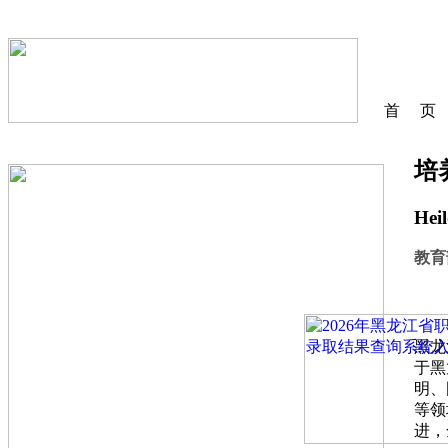
首 页
培
Heil
教育
黑龙
于黑
明、
等领
进，