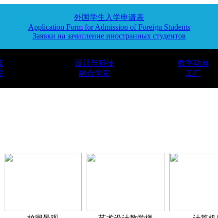
外国学生入学申请表
Application Form for Admission of Foreign Students
Заявки на зачисление иностранных студентов
筑
设计与科技
数字动画
院
融合学院
工厂