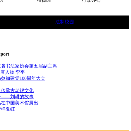
植物园
行政办公楼
法制校园
学生简章。
eport
江省书法家协会第五届副主席
"年度人物 李平
参加建党100周年大会
：传承古老锡文化
奇——刘耕的故事
品在中国美术馆展出
榜样夏虹