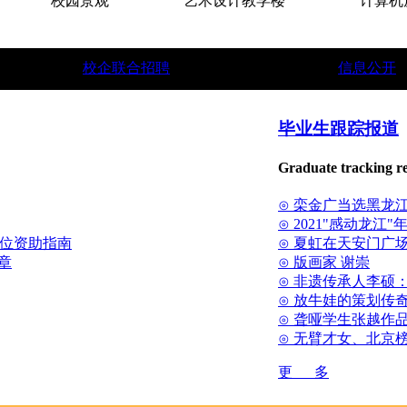
校园景观
艺术设计教学楼
计算机房
校企联合招聘
信息公开
。
★
中俄联合教育学院招生简章。
★
面向世界招收国际留
毕业生跟踪报道
Graduate tracking r
⊙ 栾金广当选黑龙
⊙ 2021"感动龙江
方位资助指南
⊙ 夏虹在天安门广场
章
⊙ 版画家 谢崇
⊙ 非遗传承人李硕
⊙ 放牛娃的策划传
⊙ 聋哑学生张越作
⊙ 无臂才女、北京
更 多