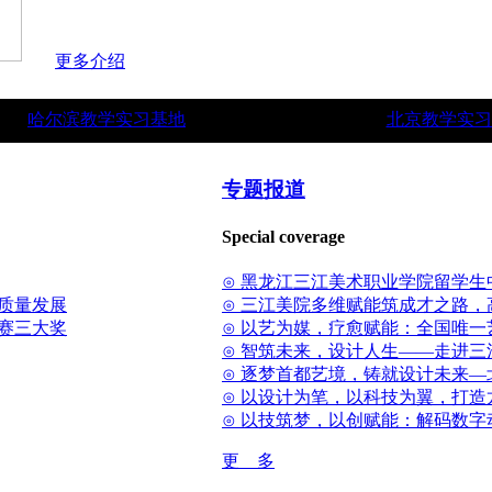
更多介绍
哈尔滨教学实习基地
北京教学实习
专题报道
Special coverage
⊙ 黑龙江三江美术职业学院留学生
质量发展
⊙ 三江美院多维赋能筑成才之路
省赛三大奖
⊙ 以艺为媒，疗愈赋能：全国唯
⊙ 智筑未来，设计人生——走进
⊙ 逐梦首都艺境，铸就设计未来
⊙ 以设计为笔，以科技为翼，打
⊙ 以技筑梦，以创赋能：解码数字
更 多