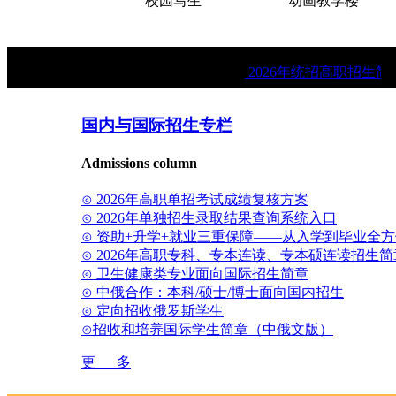
院大门
校园写生
动画教学楼
★
2026年统招高职招生简章
国内与国际招生专栏
Admissions column
⊙ 2026年高职单招考试成绩复核方案
⊙ 2026年单独招生录取结果查询系统入口
⊙ 资助+升学+就业三重保障——从入学到毕业全
⊙ 2026年高职专科、专本连读、专本硕连读招生简
⊙ 卫生健康类专业面向国际招生简章
⊙ 中俄合作：本科/硕士/博士面向国内招生
⊙ 定向招收俄罗斯学生
⊙招收和培养国际学生简章（中俄文版）
更 多