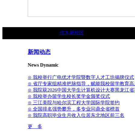
佳木斯校区
新闻动态
News Dynamic
⊙ 我校举行广电优才学院暨数字人才工坊揭牌仪式
⊙ 省厅专家组精准把脉指导，赋能我校留学教育高
⊙ 我院获2026中国大学生计算机设计大赛黑龙江
⊙ 我校举办留学生校长奖学金颁奖仪式
⊙ 三江美院与哈尔滨工程大学国际学院签约
⊙ 全国排名强势攀升，多专业问鼎全省榜首
⊙ 我院高职毕业生月收入位居东北地区前三名
更 多