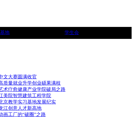
基地
学生会
中文大赛圆满收官
，高质量就业升学创业硕果满枝
一艺术疗愈健康产业学院破局之路
三江美院智慧建筑工程学院
—北京教学实习基地发展纪实
造龙江创意人才新高地
动画工厂的“破圈”之路