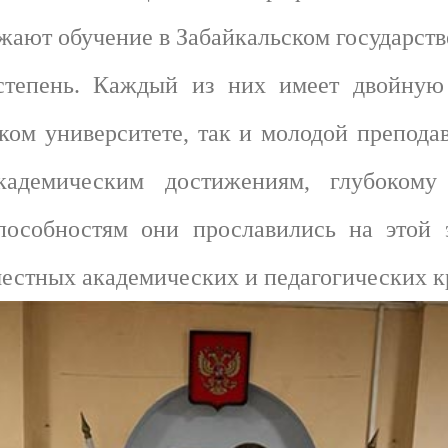
жают обучение в Забайкальском государств
степень. Каждый из них имеет двойную
ком университете, так и молодой преподав
адемическим достижениям, глубокому
особностям они прославились на этой э
естных академических и педагогических к