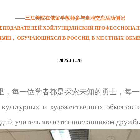
——三江美院在俄留学教师参与当地交流活动侧记
РЕПОДАВАТЕЛЕЙ ХЭЙЛУНЦЗЯНСКИЙ ПРОФЕССИОНАЛ
ЦЗЯН， ОБУЧАЮЩИХСЯ В РОССИИ, В МЕСТНЫХ ОБМ
2025-01-20
，每一位学者都是探索未知的勇士，每一
льтурных и художественных обменов ка
дый учитель является посланником дружбы