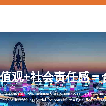
价值观+社会责任感＝
 + ценности + социальная ответственность = квалифиц
Personality+Values+Social Responsibility＝Qualified Talents