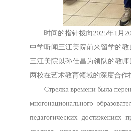
时间的指针拨向2025年1月
中学听闻三江美院前来留学的教
三江美院以孙仕昌为领队的教师
两校在艺术教育领域的深度合作
Стрелка времени была перенесе
многонационального образоват
педагогических достижениях п