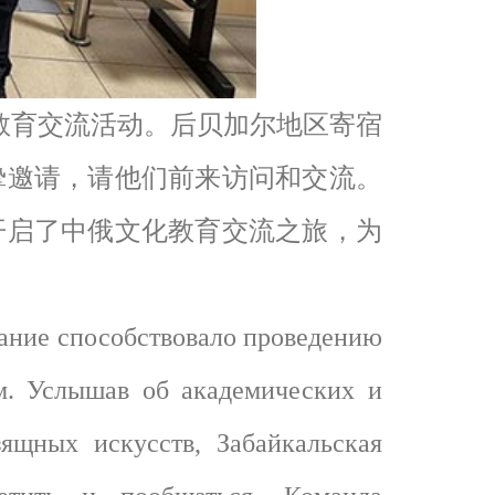
教育交流活动。后贝加尔地区寄宿
挚邀请，请他们前来访问和交流。
开启了中俄文化教育交流之旅，为
ание способствовало проведению
м. Услышав об академических и
ящных искусств, Забайкальская