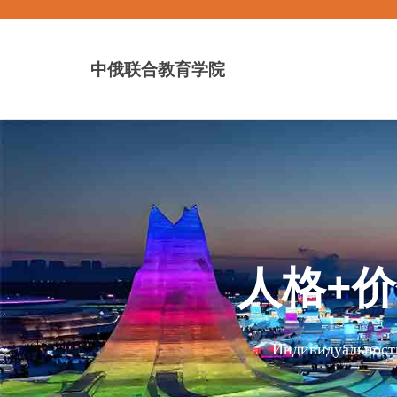
中俄联合教育学院
人格+
Индивидуальность