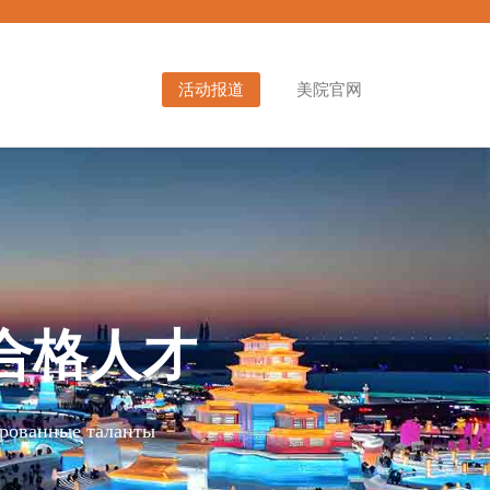
活动报道
美院官网
合格人才
ированные таланты