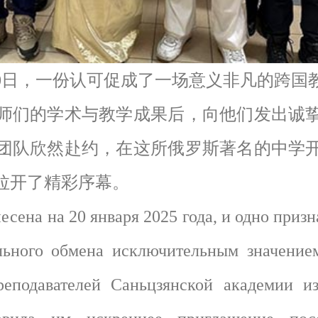
20日，一份认可促成了一场意义非凡的跨国
师们的学术与教学成果后，向他们发出诚
团队欣然赴约，在这所俄罗斯著名的中学
拉开了精彩序幕。
на на 20 января 2025 года, и одно призн
ельного обмена исключительным значение
реподавателей Саньцзянской академии из