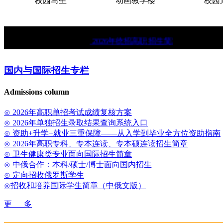
校园写生
动画教学楼
校园景
★
2026年统招高职招生简章。
★
中俄
国内与国际招生专栏
Admissions column
⊙ 2026年高职单招考试成绩复核方案
⊙ 2026年单独招生录取结果查询系统入口
⊙ 资助+升学+就业三重保障——从入学到毕业全方位资助指南
⊙ 2026年高职专科、专本连读、专本硕连读招生简章
⊙ 卫生健康类专业面向国际招生简章
⊙ 中俄合作：本科/硕士/博士面向国内招生
⊙ 定向招收俄罗斯学生
⊙招收和培养国际学生简章（中俄文版）
更 多