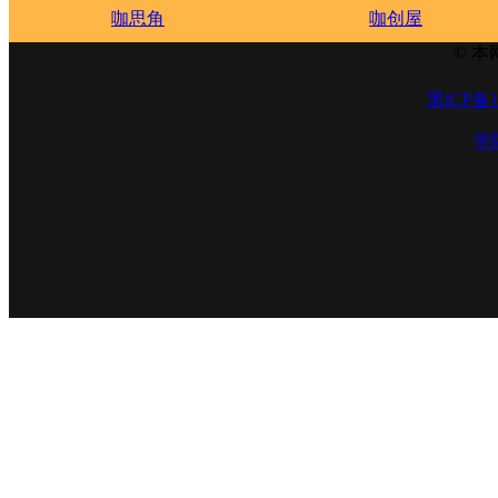
咖思角
咖创屋
© 本
黑ICP备1
学院