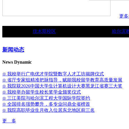
更多
佳木斯校区
哈尔滨
新闻动态
News Dynamic
⊙ 我校举行广电优才学院暨数字人才工坊揭牌仪式
⊙ 省厅专家组精准把脉指导，赋能我校留学教育高质量发展
⊙ 我院获2026中国大学生计算机设计大赛黑龙江省赛三大奖
⊙ 我校举办留学生校长奖学金颁奖仪式
⊙ 三江美院与哈尔滨工程大学国际学院签约
⊙ 全国排名强势攀升，多专业问鼎全省榜首
⊙ 我院高职毕业生月收入位居东北地区前三名
更 多