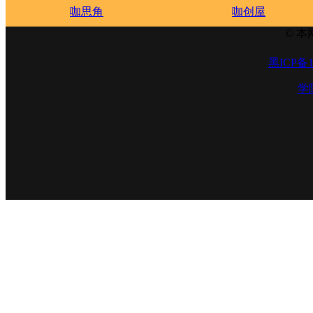
咖思角
咖创屋
© 本
黑ICP备1
学院