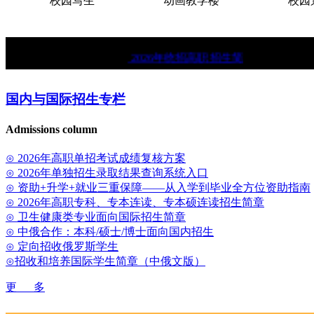
校园写生
动画教学楼
校园景
★
2026年统招高职招生简章。
★
中俄
国内与国际招生专栏
Admissions column
⊙ 2026年高职单招考试成绩复核方案
⊙ 2026年单独招生录取结果查询系统入口
⊙ 资助+升学+就业三重保障——从入学到毕业全方位资助指南
⊙ 2026年高职专科、专本连读、专本硕连读招生简章
⊙ 卫生健康类专业面向国际招生简章
⊙ 中俄合作：本科/硕士/博士面向国内招生
⊙ 定向招收俄罗斯学生
⊙招收和培养国际学生简章（中俄文版）
更 多