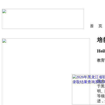
首 页
培
Heil
教育
黑龙
于黑
明、
等领
进，