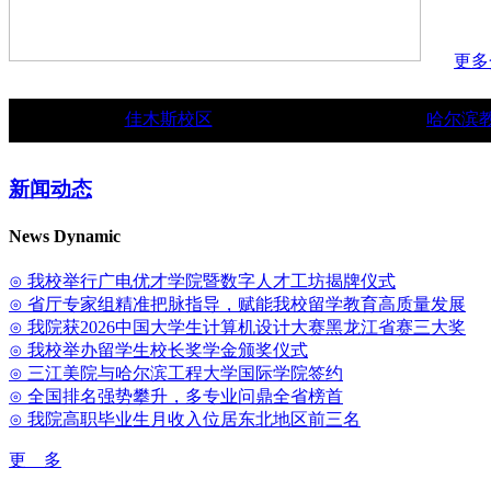
更多
佳木斯校区
哈尔滨
新闻动态
News Dynamic
⊙ 我校举行广电优才学院暨数字人才工坊揭牌仪式
⊙ 省厅专家组精准把脉指导，赋能我校留学教育高质量发展
⊙ 我院获2026中国大学生计算机设计大赛黑龙江省赛三大奖
⊙ 我校举办留学生校长奖学金颁奖仪式
⊙ 三江美院与哈尔滨工程大学国际学院签约
⊙ 全国排名强势攀升，多专业问鼎全省榜首
⊙ 我院高职毕业生月收入位居东北地区前三名
更 多