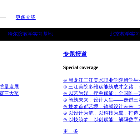
更多介绍
哈尔滨教学实习基地
北京教学实习
专题报道
Special coverage
⊙ 黑龙江三江美术职业学院留学生
质量发展
⊙ 三江美院多维赋能筑成才之路
省赛三大奖
⊙ 以艺为媒，疗愈赋能：全国唯
⊙ 智筑未来，设计人生——走进
⊙ 逐梦首都艺境，铸就设计未来
⊙ 以设计为笔，以科技为翼，打
⊙ 以技筑梦，以创赋能：解码数字
更 多