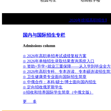
院大门
校园写生
动画教学楼
★
2026年统招高职招生简章
国内与国际招生专栏
Admissions column
⊙ 2026年高职单招考试成绩复核方案
⊙ 2026年单独招生录取结果查询系统入口
⊙ 资助+升学+就业三重保障——从入学到毕业全
⊙ 2026年高职专科、专本连读、专本硕连读招生简
⊙ 卫生健康类专业面向国际招生简章
⊙ 中俄合作：本科/硕士/博士面向国内招生
⊙ 定向招收俄罗斯学生
⊙招收和培养国际学生简章（中俄文版）
更 多