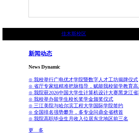
佳木斯校区
新闻动态
News Dynamic
⊙ 我校举行广电优才学院暨数字人才工坊揭牌仪式
⊙ 省厅专家组精准把脉指导，赋能我校留学教育高
⊙ 我院获2026中国大学生计算机设计大赛黑龙江
⊙ 我校举办留学生校长奖学金颁奖仪式
⊙ 三江美院与哈尔滨工程大学国际学院签约
⊙ 全国排名强势攀升，多专业问鼎全省榜首
⊙ 我院高职毕业生月收入位居东北地区前三名
更 多