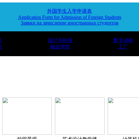
外国学生入学申请表
Application Form for Admission of Foreign Students
Заявки на зачисление иностранных студентов
筑
设计与科技
数字动画
院
融合学院
工厂