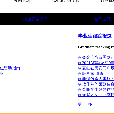
校园景观
艺术设计教学楼
计算机房
校企联合招聘
信息公开
。
★
中俄联合教育学院招生简章。
★
面向世界招收国际留
毕业生跟踪报道
Graduate tracking r
⊙ 栾金广当选黑龙
⊙ 2021"感动龙江
方位资助指南
⊙ 夏虹在天安门广场
章
⊙ 版画家 谢崇
⊙ 非遗传承人李硕
⊙ 放牛娃的策划传
⊙ 聋哑学生张越作
⊙ 无臂才女、北京
更 多