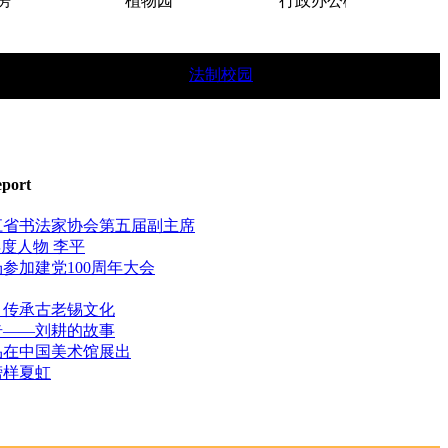
植物园
行政办公楼
法制校园
学生简章。
eport
江省书法家协会第五届副主席
"年度人物 李平
参加建党100周年大会
：传承古老锡文化
奇——刘耕的故事
品在中国美术馆展出
榜样夏虹