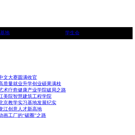
基地
学生会
中文大赛圆满收官
，高质量就业升学创业硕果满枝
一艺术疗愈健康产业学院破局之路
三江美院智慧建筑工程学院
—北京教学实习基地发展纪实
造龙江创意人才新高地
动画工厂的“破圈”之路