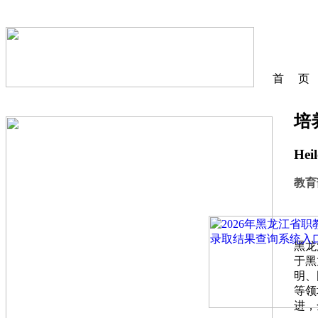
首 页
培
Heil
教育
黑龙
于黑
明、
等领
进，