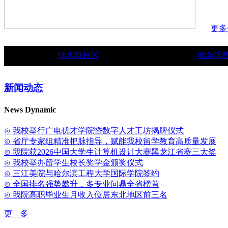
更多
佳木斯校区
哈尔滨
新闻动态
News Dynamic
⊙ 我校举行广电优才学院暨数字人才工坊揭牌仪式
⊙ 省厅专家组精准把脉指导，赋能我校留学教育高质量发展
⊙ 我院获2026中国大学生计算机设计大赛黑龙江省赛三大奖
⊙ 我校举办留学生校长奖学金颁奖仪式
⊙ 三江美院与哈尔滨工程大学国际学院签约
⊙ 全国排名强势攀升，多专业问鼎全省榜首
⊙ 我院高职毕业生月收入位居东北地区前三名
更 多