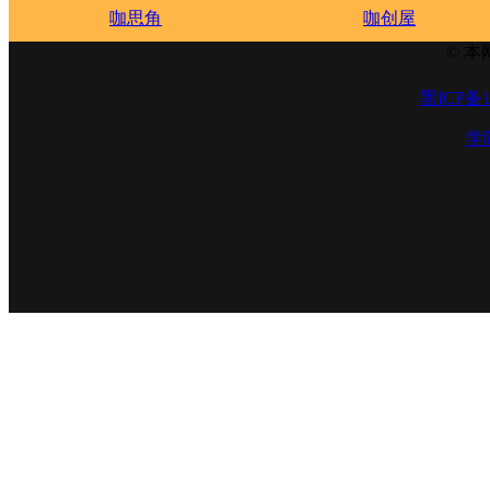
咖思角
咖创屋
© 本
黑ICP备1
学院