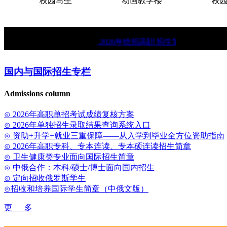
校园写生
动画教学楼
校园
★
2026年统招高职招生简章。
★
中俄
国内与国际招生专栏
Admissions column
⊙ 2026年高职单招考试成绩复核方案
⊙ 2026年单独招生录取结果查询系统入口
⊙ 资助+升学+就业三重保障——从入学到毕业全方位资助指南
⊙ 2026年高职专科、专本连读、专本硕连读招生简章
⊙ 卫生健康类专业面向国际招生简章
⊙ 中俄合作：本科/硕士/博士面向国内招生
⊙ 定向招收俄罗斯学生
⊙招收和培养国际学生简章（中俄文版）
更 多