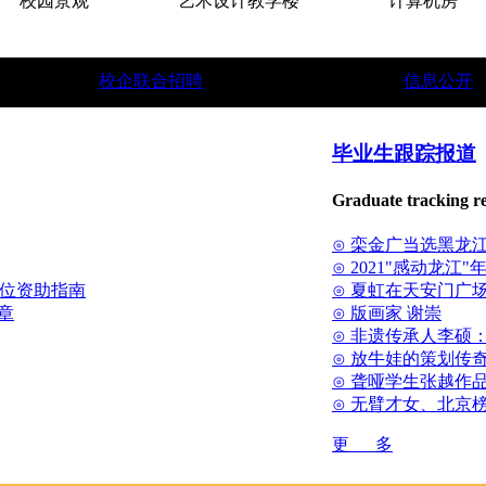
校园景观
艺术设计教学楼
计算机房
校企联合招聘
信息公开
★
中俄联合教育学院招生简章。
★
面向世界招收国际留学生
毕业生跟踪报道
Graduate tracking r
⊙ 栾金广当选黑龙
⊙ 2021"感动龙江
方位资助指南
⊙ 夏虹在天安门广场
章
⊙ 版画家 谢崇
⊙ 非遗传承人李硕
⊙ 放牛娃的策划传
⊙ 聋哑学生张越作
⊙ 无臂才女、北京
更 多