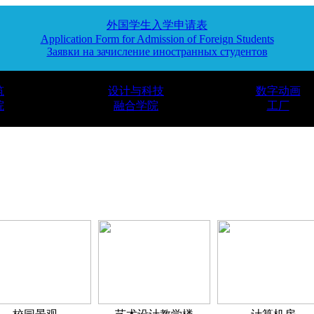
外国学生入学申请表
Application Form for Admission of Foreign Students
Заявки на зачисление иностранных студентов
筑
设计与科技
数字动画
院
融合学院
工厂