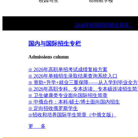
门
校园写生
动画教学楼
★
2026年统招高职招生简章。
国内与国际招生专栏
Admissions column
⊙ 2026年高职单招考试成绩复核方案
⊙ 2026年单独招生录取结果查询系统入口
⊙ 资助+升学+就业三重保障——从入学到毕业全
⊙ 2026年高职专科、专本连读、专本硕连读招生简
⊙ 卫生健康类专业面向国际招生简章
⊙ 中俄合作：本科/硕士/博士面向国内招生
⊙ 定向招收俄罗斯学生
⊙招收和培养国际学生简章（中俄文版）
更 多