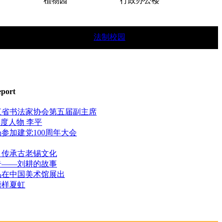
植物园
行政办公楼
雕
法制校园
简章。
eport
江省书法家协会第五届副主席
"年度人物 李平
参加建党100周年大会
：传承古老锡文化
奇——刘耕的故事
品在中国美术馆展出
榜样夏虹