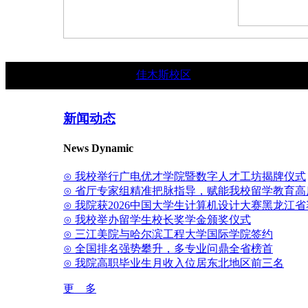
佳木斯校区
新闻动态
News Dynamic
⊙ 我校举行广电优才学院暨数字人才工坊揭牌仪式
⊙ 省厅专家组精准把脉指导，赋能我校留学教育高
⊙ 我院获2026中国大学生计算机设计大赛黑龙江
⊙ 我校举办留学生校长奖学金颁奖仪式
⊙ 三江美院与哈尔滨工程大学国际学院签约
⊙ 全国排名强势攀升，多专业问鼎全省榜首
⊙ 我院高职毕业生月收入位居东北地区前三名
更 多