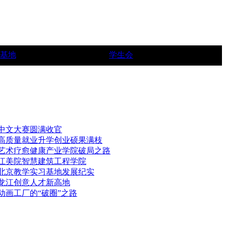
基地
学生会
中文大赛圆满收官
，高质量就业升学创业硕果满枝
一艺术疗愈健康产业学院破局之路
三江美院智慧建筑工程学院
—北京教学实习基地发展纪实
造龙江创意人才新高地
动画工厂的“破圈”之路