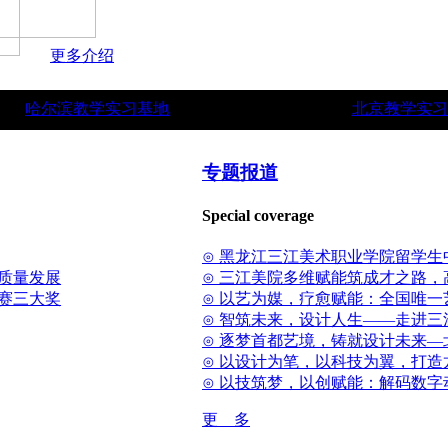
更多介绍
哈尔滨教学实习基地
北京教学实习
专题报道
Special coverage
⊙ 黑龙江三江美术职业学院留学生
质量发展
⊙ 三江美院多维赋能筑成才之路
省赛三大奖
⊙ 以艺为媒，疗愈赋能：全国唯
⊙ 智筑未来，设计人生——走进
⊙ 逐梦首都艺境，铸就设计未来
⊙ 以设计为笔，以科技为翼，打
⊙ 以技筑梦，以创赋能：解码数字
更 多