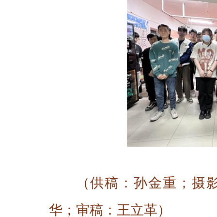
（供稿：孙金重；摄
华；审稿：王立革）