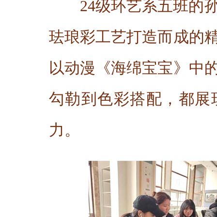
24级环艺系五班的
珐琅彩工艺打造而成的
以动漫《海绵宝宝》中
勾勒到色彩搭配，都展
力。