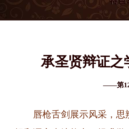
承圣贤辩证之
——第1
唇枪舌剑展示风采，思