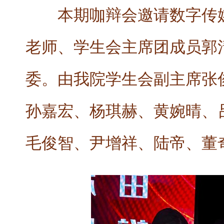
本期咖辩会邀请数字传
老师、学生会主席团成员郭
委。由我院学生会副主席张
孙嘉宏、杨琪赫、黄婉晴、
毛俊智、尹增祥、陆帝、董