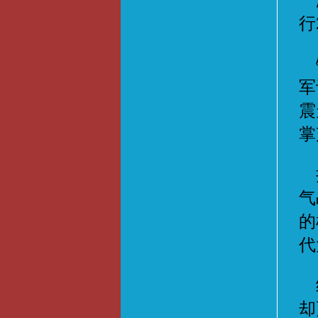
满
行
锻
军
震
掌
接
气
的
代
经
却