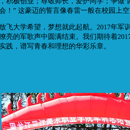
，积极创业；尊敬师长，爱护同学；争做‘
会！” 这豪迈的誓言像春雷一般在校园上
飞大学希望，梦想就此起航。2017年军
嘹亮的军歌声中圆满结束。我们期待着201
实践，谱写青春和理想的华彩乐章。