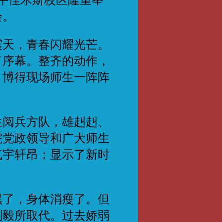
午佳木斯校区隆重举
会。
天，青春闪耀光芒。
了序幕。整齐的动作，
，博得现场师生一阵阵
阅兵方队，雄赳赳、
院党政领导和广大师生
气宇轩昂；显示了新时
。
了，身体消瘦了。但
刚毅所取代。过去娇弱