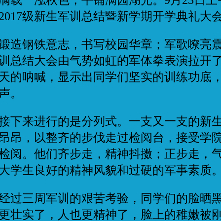
载一泓秋色，平铺满园湖光。9月23日上
2017级新生军训总结暨新学期开学典礼大
造钢铁意志，书写校园华章；军歌嘹亮震
训总结大会由气势如虹的军体拳表演拉开
天的呐喊，显示出同学们坚实的训练功底
声。
下来进行的是分列式。一支又一支的新生
昂昂，以整齐的步伐走过检阅台，接受学
检阅。他们齐步走，精神抖擞；正步走，
大学生良好的精神风貌和过硬的军事素质
过三周军训的艰苦考验，同学们的脸晒黑
更壮实了，人也更精神了，脸上的稚嫩被