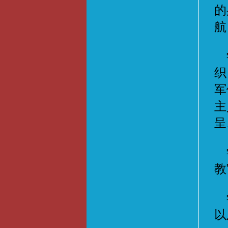
的
航
学
织
军
主
呈
学
教
学
以