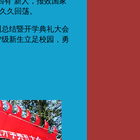
四有’新人，报效国家
空久久回荡。
训总结暨开学典礼大会
7级新生立足校园，勇