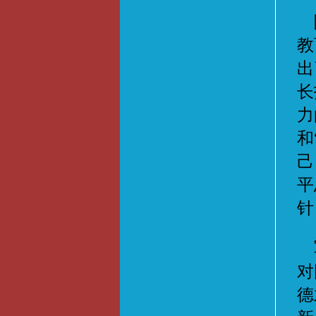
院
教
出
长
力
和
己
平
针
军
对
德