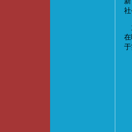
新
社
放
在
于