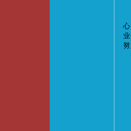
我
心
业
努