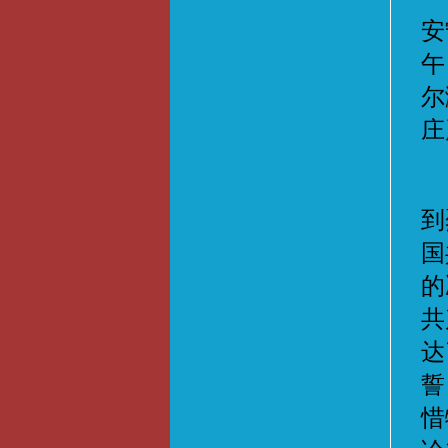
安
午
尔
庄
走
到
国
的
共
达
誓
惜