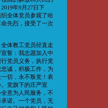
19年9月27日下
组织全体党员参观了哈
革命先烈，接受了一次
全体教工党员径直走
严宣誓：我志愿加入中
履行党员义务，执行党
党忠诚，积极工作，为
牲一切，永不叛党！表
心。党旗下的庄严宣
心全意为人民服务，不
悔承诺。一个党员，无