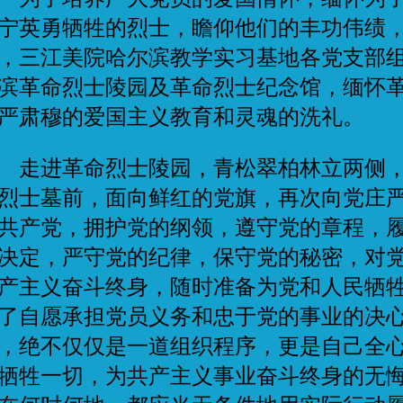
宁英勇牺牲的烈士，瞻仰他们的丰功伟绩，20
，三江美院哈尔滨教学实习基地各党支部
滨革命烈士陵园及革命烈士纪念馆，缅怀
严肃穆的爱国主义教育和灵魂的洗礼。
进革命烈士陵园，青松翠柏林立两侧，
烈士墓前，面向鲜红的党旗，再次向党庄
共产党，拥护党的纲领，遵守党的章程，
决定，严守党的纪律，保守党的秘密，对
产主义奋斗终身，随时准备为党和人民牺
了自愿承担党员义务和忠于党的事业的决
，绝不仅仅是一道组织程序，更是自己全
牺牲一切，为共产主义事业奋斗终身的无