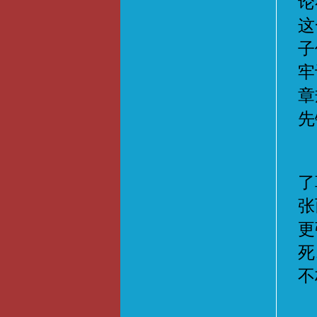
论
这
子
牢
章
先
在
了
张
更
死
不
最