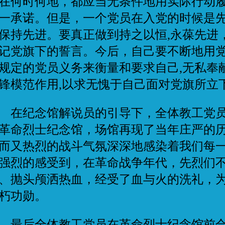
在何时何地，都应当无条件地用实际行动
一承诺。但是，一个党员在入党的时候是
保持先进。要真正做到持之以恒,永葆先进
记党旗下的誓言。今后，自己要不断地用
规定的党员义务来衡量和要求自己,无私奉献
锋模范作用,以求无愧于自己面对党旗所立
纪念馆解说员的引导下，全体教工党员
革命烈士纪念馆，场馆再现了当年庄严的
而又热烈的战斗气氛深深地感染着我们每
强烈的感受到，在革命战争年代，先烈们
、抛头颅洒热血，经受了血与火的洗礼，
朽功勋。
后全体教工党员在革命烈士纪念馆前