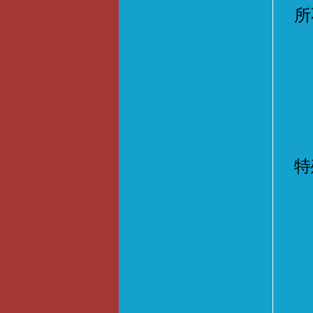
所
特
1