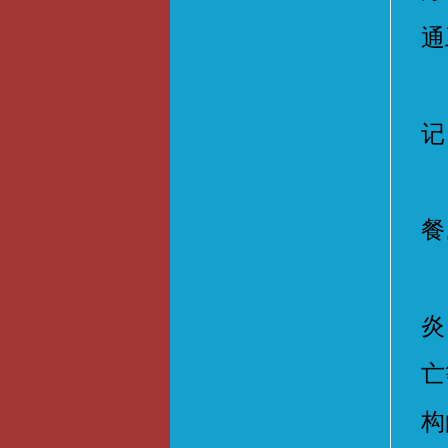
通
（
记
（
餐
（
炎
亡
构