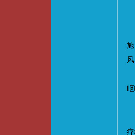
1
施
风
2
呕
（
（
疗