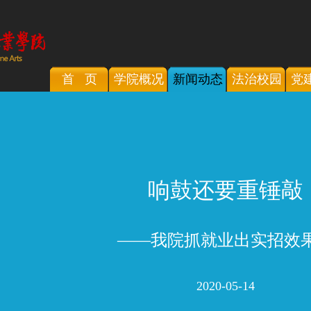
首 页
学院概况
新闻动态
法治校园
党
响鼓还要重锤敲
——我院抓就业出实招效
2020-05-14