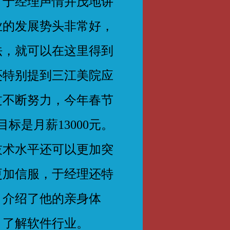
。于经理声情并茂地讲
业的发展势头非常好，
法，就可以在这里得到
还特别提到三江美院应
过不断努力，今年春节
标是月薪13000元。
技术水平还可以更加突
更加信服，于经理还特
，介绍了他的亲身体
，了解软件行业。