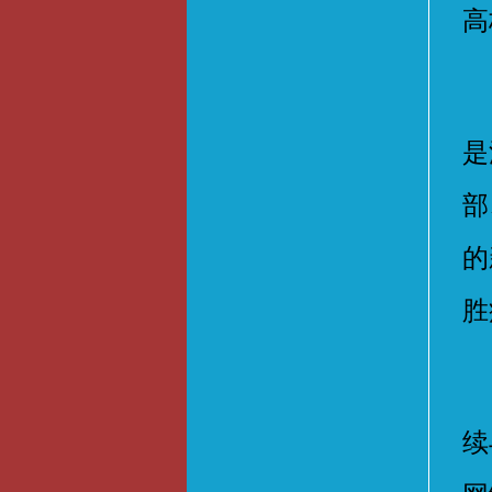
高
今
是
部
的
胜
据
续