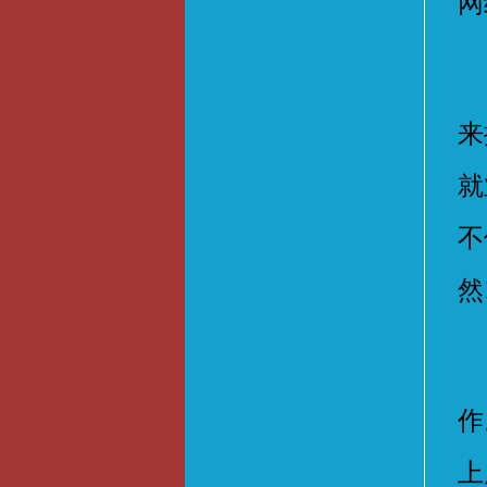
网
近
来
就
不
然
三
作
上