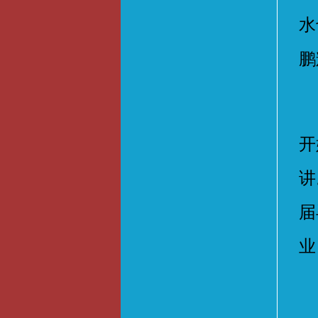
水
鹏
类
开
讲
届
业
疫