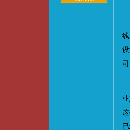
5
线
设
司
北
业
这
已