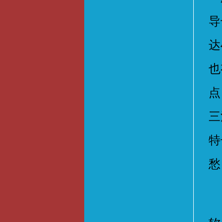
导
达
也
点
三
特
愁
在