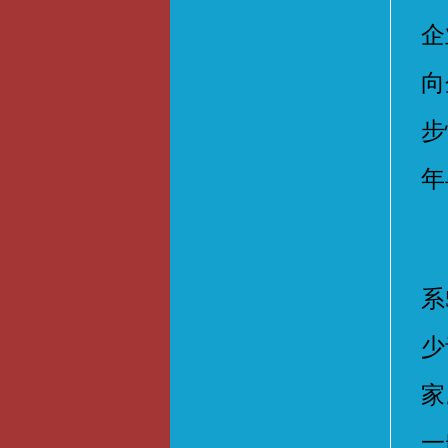
企
向
步
年
按
系
少
家
一