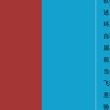
软
述
环
自
届
前
当
飞
意
验