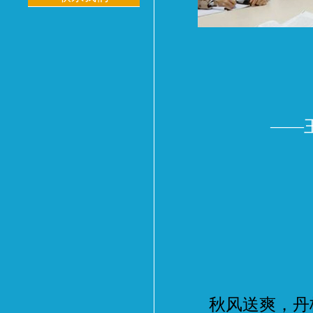
——
秋风送爽，丹桂飘