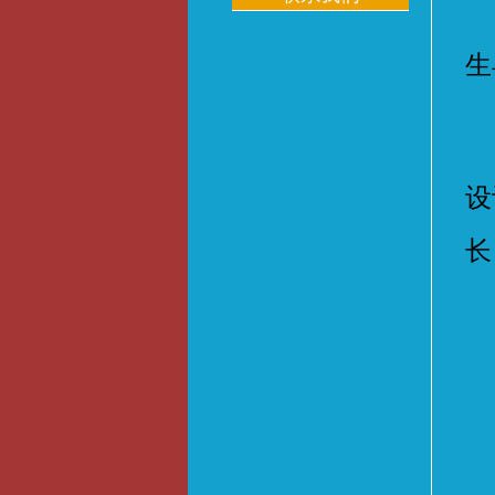
6
生
第
设
长