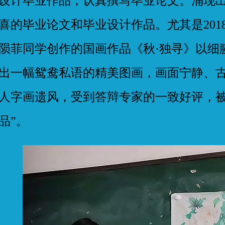
设计毕业作品，认真撰写毕业论文。涌现
喜的毕业论文和毕业设计作品。尤其是201
陨菲同学创作的国画作品《秋·独寻》以细
出一幅鸳鸯私语的精美图画，画面宁静、
人字画遗风，受到答辩专家的一致好评，被
品”。