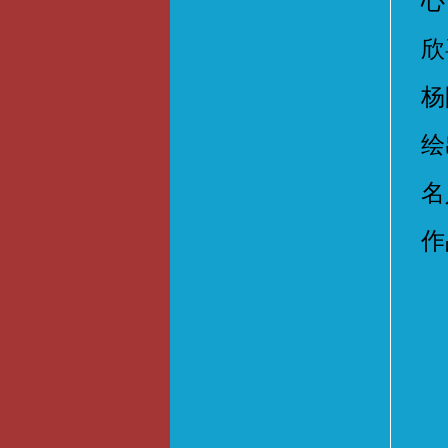
心
欣
杨
绘
名
作