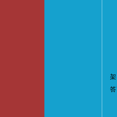
参
架
答