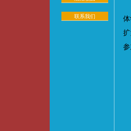
2
联系我们
体
扩
参