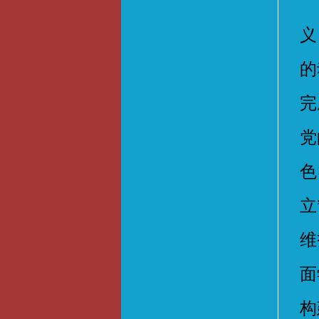
与
义
的
完
党
色
立
维
面
构