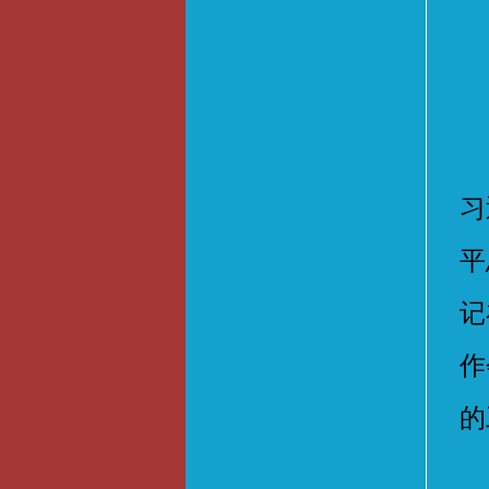
会
习
平
记
作
的