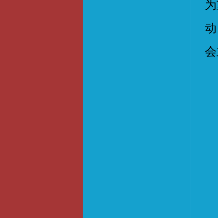
为
动
会