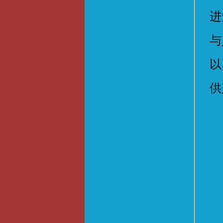
进
与
以
供