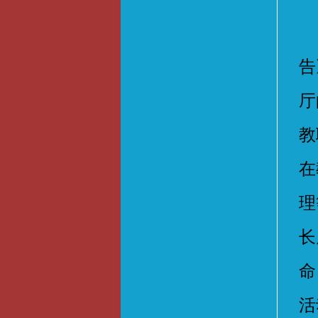
学
告
厅
教
在
理
长
命
活