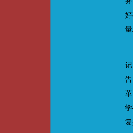
务
好
量
王
记
告
革
学
复