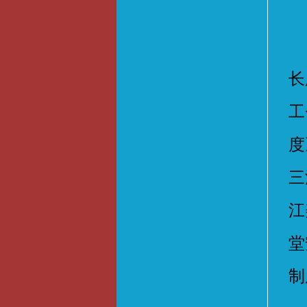
大
长
工
度
三
江
堂
制