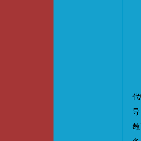
关
代
导
教