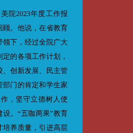
院2023年度工作报
回顾。他说，在省教育
带领下，经过全院广大
制定的各项工作计划，
校、创新发展、民主管
管部门的肯定和学生家
工作，坚守立德树人使
建设。“五咖两果”教育
才培养质量，引进高层