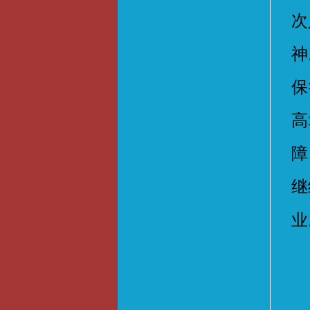
次
神
保
高
障
继
业