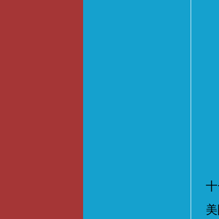
课
十
美