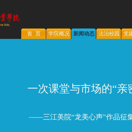
首 页
学院概况
新闻动态
法治校园
党
一次课堂与市场的“亲
——三江美院“龙美心声”作品征