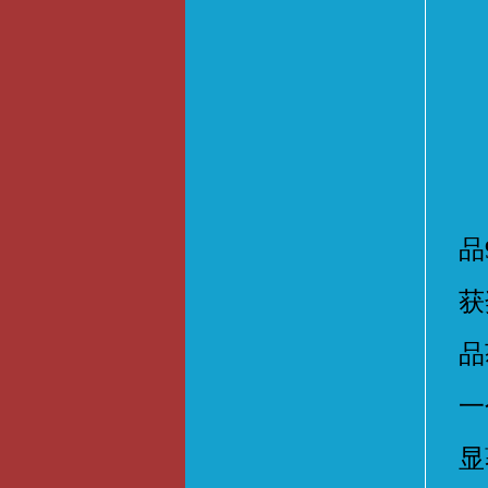
经
品
获
品
一
显