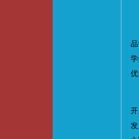
由
品
学
优
为
开
发