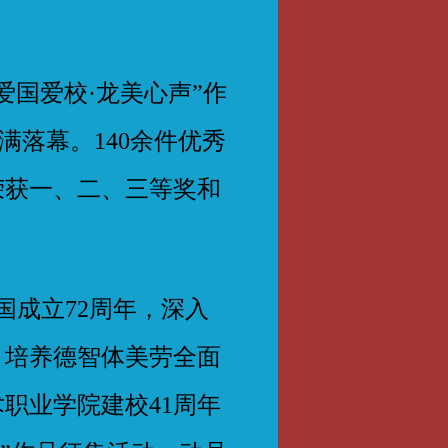
国爱校·龙美心声”作
圆满落幕。140余件优秀
荣获一、二、三等奖和
成立72周年，深入
，培养德智体美劳全面
职业学院建校41周年