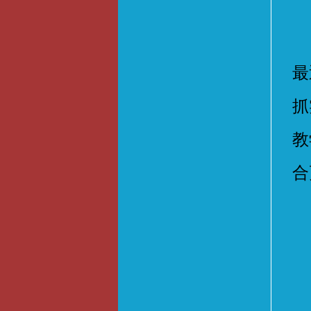
评
最
抓
教
合