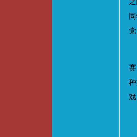
之
同
党
活
赛
种
戏