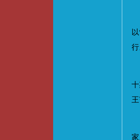
2
以
行
为
十
王
王
家