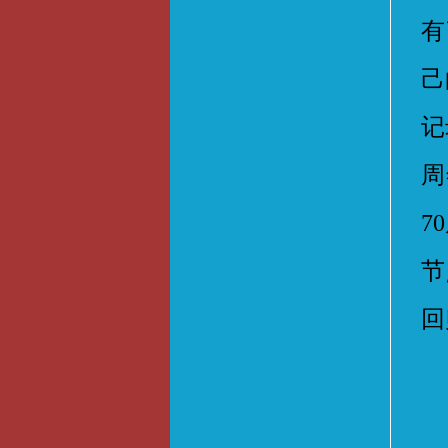
有
己
记
周
7
节
回