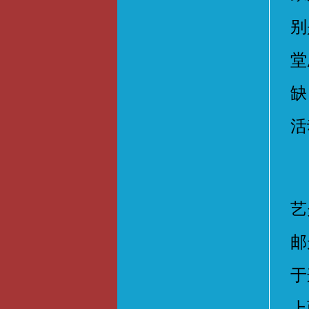
别
堂
缺
活
每
艺
邮
于
上