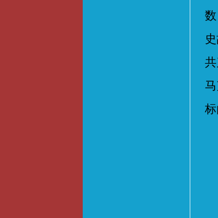
数
史
共
马
标