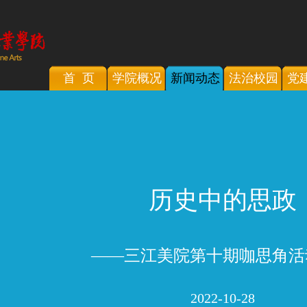
首 页
学院概况
新闻动态
法治校园
党
历史中的思政
——三江美院第十期咖思角活
2022-10-28