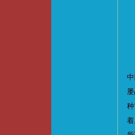
关
中
屡
种
着