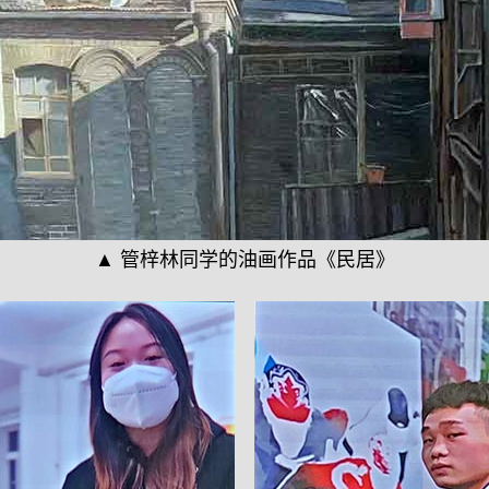
▲ 管梓林同学的油画作品《民居》