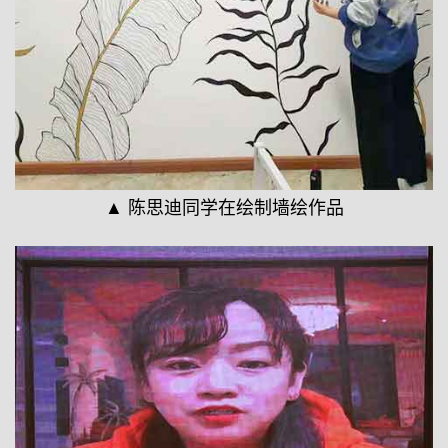
▲ 陈思迪同学在绘制墙绘作品