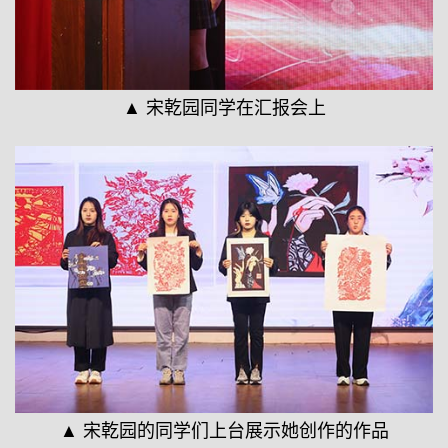
▲ 宋乾园同学在汇报会上
▲ 宋乾园的同学们上台展示她创作的作品