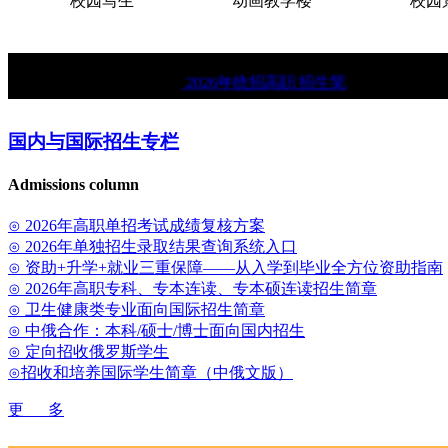
校园写生
动画教学楼
校园景
★
2026年统招高职招生简章。
★
中俄
国内与国际招生专栏
Admissions column
⊙ 2026年高职单招考试成绩复核方案
⊙ 2026年单独招生录取结果查询系统入口
⊙ 资助+升学+就业三重保障——从入学到毕业全方位资助指南
⊙ 2026年高职专科、专本连读、专本硕连读招生简章
⊙ 卫生健康类专业面向国际招生简章
⊙ 中俄合作：本科/硕士/博士面向国内招生
⊙ 定向招收俄罗斯学生
⊙招收和培养国际学生简章（中俄文版）
更 多