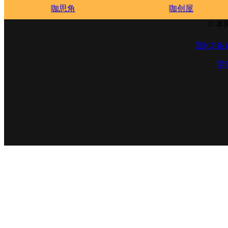
咖思角
咖创屋
© 本
黑ICP备1
学院