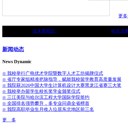
更多
佳木斯校区
哈尔滨
新闻动态
News Dynamic
⊙ 我校举行广电优才学院暨数字人才工坊揭牌仪式
⊙ 省厅专家组精准把脉指导，赋能我校留学教育高质量发展
⊙ 我院获2026中国大学生计算机设计大赛黑龙江省赛三大奖
⊙ 我校举办留学生校长奖学金颁奖仪式
⊙ 三江美院与哈尔滨工程大学国际学院签约
⊙ 全国排名强势攀升，多专业问鼎全省榜首
⊙ 我院高职毕业生月收入位居东北地区前三名
更 多