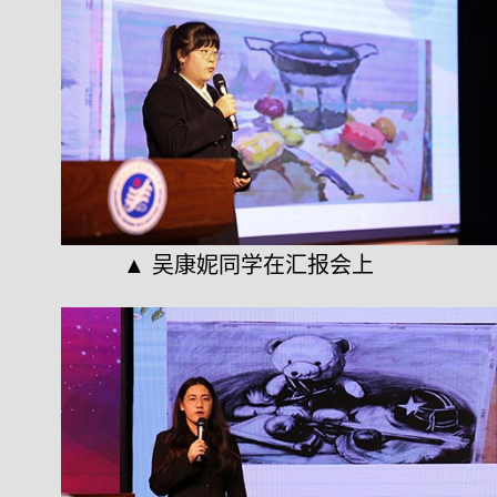
▲ 吴康妮同学在汇报会上