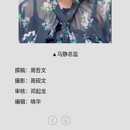
▲马静总监
撰稿：周哲文
摄影：周砚文
审核：邓起龙
编辑：晓华