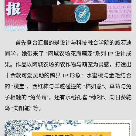
首先登台汇报的是设计与科技融合学院的臧若迪
同学，她带来了 “阿城农场花海萌宠”系列 IP 设计成
果。作品以阿城农场的农作物与萌宠为灵感，打造出
十余款可爱灵动的跨界 IP 形象：水蜜桃与金毛结合
的 “桃宝”、西红柿与羊驼碰撞的 “柿如意”、草莓与兔
子相融的 “兔莓莓”，还有水稻孔雀 “穗翎”、向日葵鸵
鸟 “向阳鸵” 等。