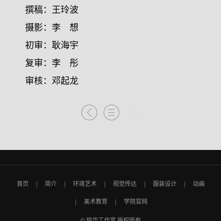
撰稿：王玲波
摄影：李 想
初审：耿海宇
复审：李 彤
审核：邓起龙
首页
简介
环境艺术
视觉传达
服装设计
动画
美术教育
学院官网
© 晓华工作室 版权所有