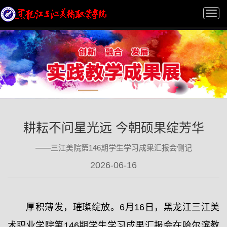
Tog
nav
耕耘不问星光远 今朝硕果绽芳华
——三江美院第146期学生学习成果汇报会侧记
2026-06-16
厚积薄发，璀璨绽放。6月16日，黑龙江三江美
术职业学院第146期学生学习成果汇报会在哈尔滨教