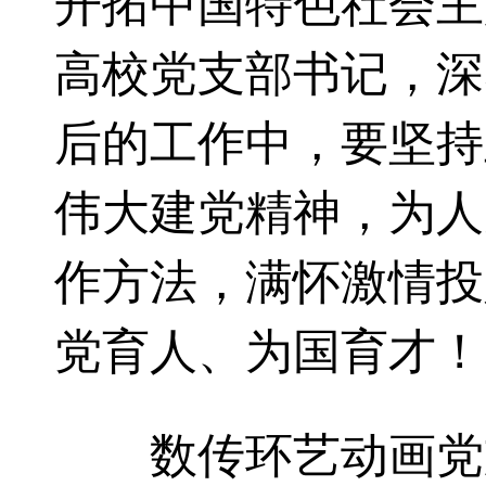
开拓中国特色社会主
高校党支部书记，深
后的工作中，要坚持
伟大建党精神，为人
作方法，满怀激情投
党育人、为国育才！
数传环艺动画党支