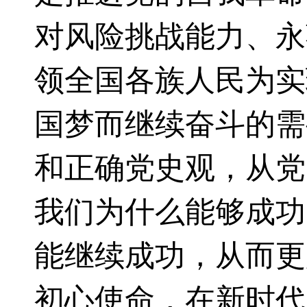
对风险挑战能力、永
领全国各族人民为实
国梦而继续奋斗的需
和正确党史观，从党
我们为什么能够成功
能继续成功，从而更
初心使命，在新时代