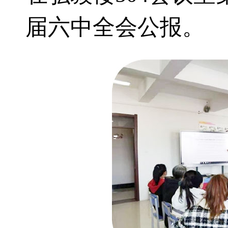
届六中全会公报。