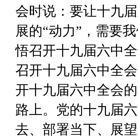
会时说：要让十九届
展的“动力”，需要
悟召开十九届六中全
召开十九届六中全会
开十九届六中全会的
路上。党的十九届六
去、部署当下、展望