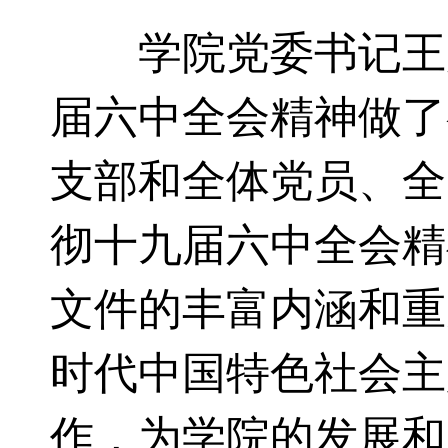
学院党委书记王少
届六中全会精神做了
支部和全体党员、全
彻十九届六中全会精
文件的丰富内涵和重
时代中国特色社会主
作，为学院的发展和