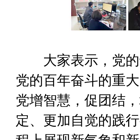
大家表示，党的十
党的百年奋斗的重大
党增智慧，促团结，
定、更加自觉的践行