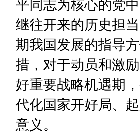
平同志为核心的党中
继往开来的历史担当
期我国发展的指导方
措，对于动员和激励
好重要战略机遇期，
代化国家开好局、起
意义。