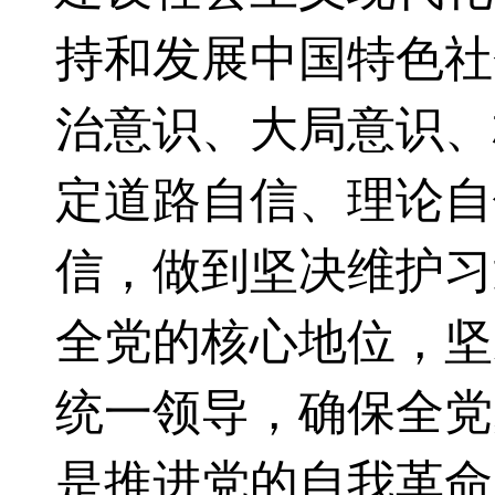
持和发展中国特色社
治意识、大局意识、
定道路自信、理论自
信，做到坚决维护习
全党的核心地位，坚
统一领导，确保全党
是推进党的自我革命