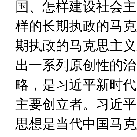
国、怎样建设社会主
样的长期执政的马克
期执政的马克思主义
出一系列原创性的治
略，是习近平新时代
主要创立者。习近平
思想是当代中国马克