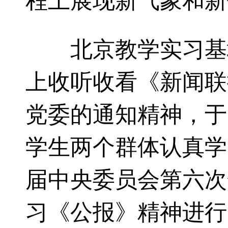
程上展现新气象和新
北京教学实习基地全
上收听收看《新闻联
党委的通知精神，于
学生两个群体认真学
届中央委员会第六次
习《公报》精神进行