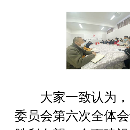
大家一致认为，中
委员会第六次全体会