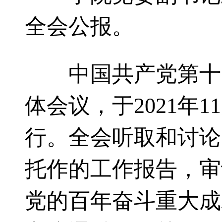
全会公报。
中国共产党第十九
体会议，于2021年1
行。全会听取和讨论
托作的工作报告，审
党的百年奋斗重大成