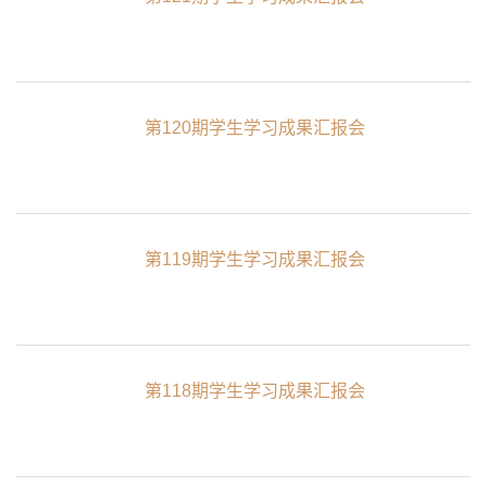
第120期学生学习成果汇报会
第119期学生学习成果汇报会
第118期学生学习成果汇报会