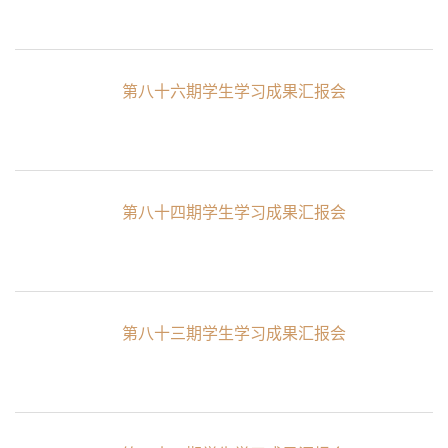
第八十六期学生学习成果汇报会
第八十四期学生学习成果汇报会
第八十三期学生学习成果汇报会