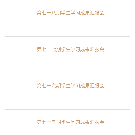
第七十八期学生学习成果汇报会
第七十七期学生学习成果汇报会
第七十六期学生学习成果汇报会
第七十五期学生学习成果汇报会