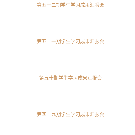
第五十二期学生学习成果汇报会
第五十一期学生学习成果汇报会
第五十期学生学习成果汇报会
第四十九期学生学习成果汇报会