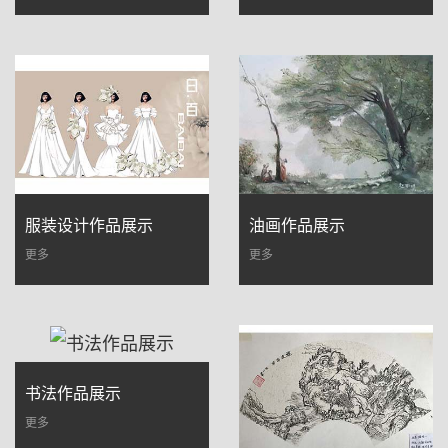
服装设计作品展示
油画作品展示
更多
更多
书法作品展示
更多