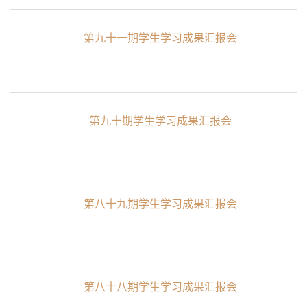
第九十一期学生学习成果汇报会
第九十期学生学习成果汇报会
第八十九期学生学习成果汇报会
第八十八期学生学习成果汇报会