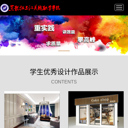
Tog
nav
学生优秀设计作品展示
CONTENTS