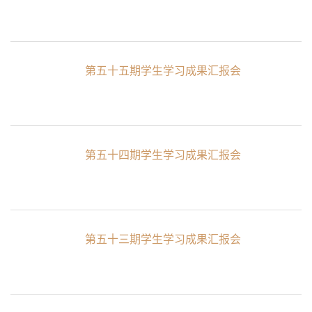
第五十五期学生学习成果汇报会
第五十四期学生学习成果汇报会
第五十三期学生学习成果汇报会