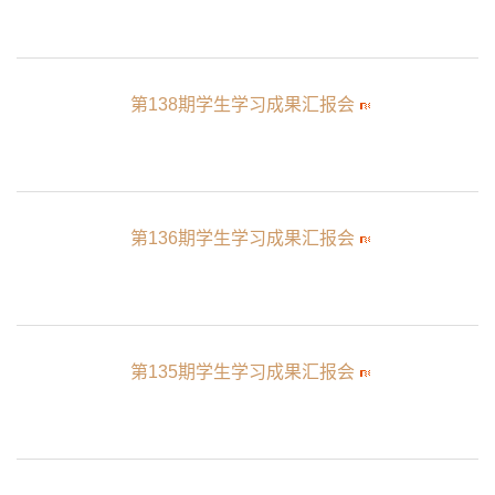
第138期学生学习成果汇报会
第136期学生学习成果汇报会
第135期学生学习成果汇报会