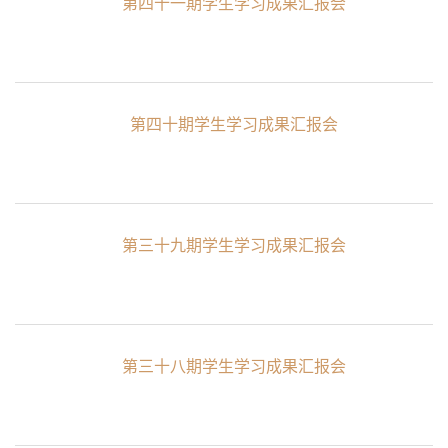
第四十一期学生学习成果汇报会
第四十期学生学习成果汇报会
第三十九期学生学习成果汇报会
第三十八期学生学习成果汇报会