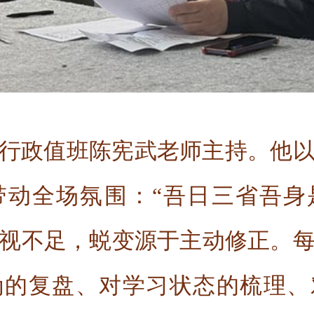
行政值班陈宪武老师主持。他
带动全场氛围：“吾日三省吾身
视不足，蜕变源于主动修正。
为的复盘、对学习状态的梳理、