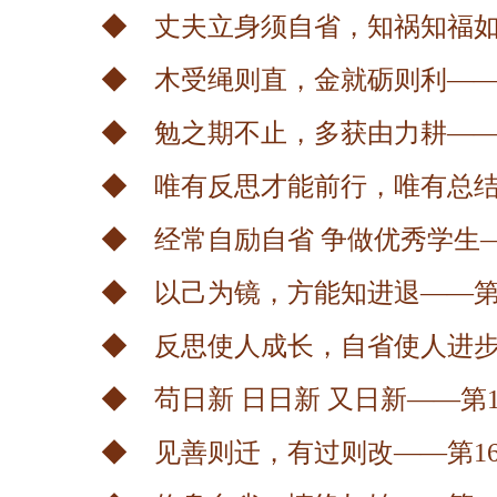
◆ 丈夫立身须自省，知祸知福如
◆ 木受绳则直，金就砺则利——
◆ 勉之期不止，多获由力耕——
◆ 唯有反思才能前行，唯有总结
◆ 经常自励自省 争做优秀学生
◆ 以己为镜，方能知进退——第
◆ 反思使人成长，自省使人进步
◆ 苟日新 日日新 又日新——第
◆ 见善则迁，有过则改——第1