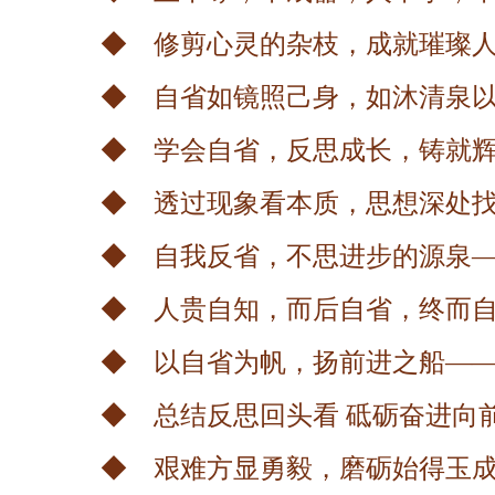
◆ 修剪心灵的杂枝，成就璀璨人
◆ 自省如镜照己身，如沐清泉以
◆ 学会自省，反思成长，铸就辉
◆ 透过现象看本质，思想深处找
◆ 自我反省，不思进步的源泉—
◆ 人贵自知，而后自省，终而自
◆ 以自省为帆，扬前进之船——
◆ 总结反思回头看 砥砺奋进向
◆ 艰难方显勇毅，磨砺始得玉成