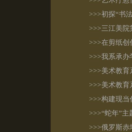
>>>艺术疗
>>>初探“
>>>三江美
>>>在剪纸
>>>我系承
>>>美术教
>>>美术教
>>>构建现
>>>“蛇年
>>>俄罗斯