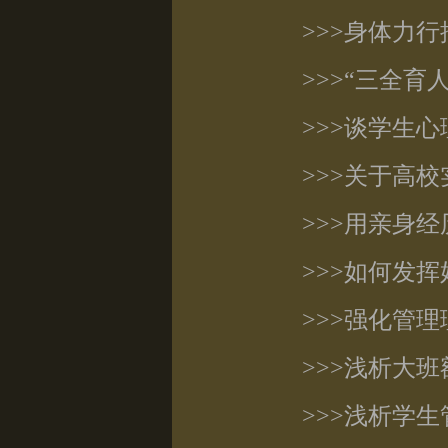
>>>身体力
>>>“三全
>>>谈学生
>>>关于高校
>>>用亲身
>>>如何发
>>>强化管
>>>浅析大
>>>浅析学