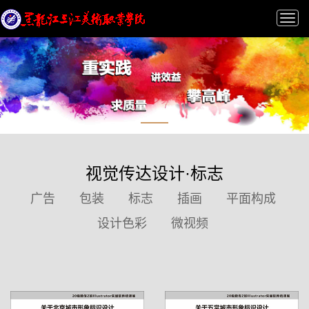
Tog
nav
视觉传达设计·标志
广告
包装
标志
插画
平面构成
设计色彩
微视频