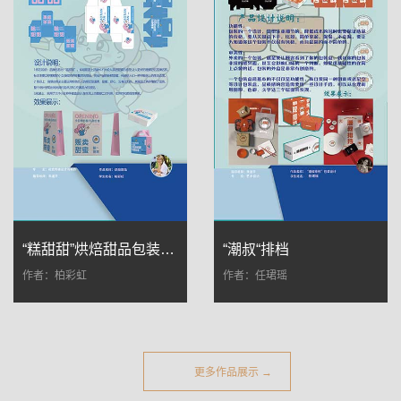
“糕甜甜”烘焙甜品包装设计
“潮叔“排档
作者：柏彩虹
作者：任珺瑶
更多作品展示 →